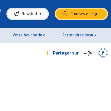
Newsletter
Courses en ligne
(s’ouvre dans une nouvelle fenêtre)
p
Votre boucherie artisanale 100% bio et Origine France
Partenaires locaux
Partager sur