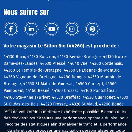
Nous suivre sur
Votre magasin Le Sillon Bio (44260) est proche de :
44130 Blain, 44130 Bouvron, 44130 Fay-de-Bretagne, 44130 Notre-
Dame-des-Landes, 44630 Plessé, 44640 Vue, 44360 Cordemais,
44360 Le Temple-de-Bretagne, 44360 St-Etienne-de-Montluc,
44360 Vigneux-de-Bretagne, 44480 Donges, 44550 Montoir-de-
Bretagne, 44550 St-Malo-de-Guersac, 44560 Corsept, 44560
Paimboeuf, 44160 Besné, 44160 Crossac, 44160 Pontchâteau,
44160 Ste-Anne s/Brivet, 44530 Drefféac, 44530 Guenrouet, 44530
St-Gildas-des-Bois, 44320 Frossay, 44320 St-Viaud, 44260 Bouée,
44750 Campbon, 44260 La Chapelle-Launay, 44260 Lavau s/Loire,
Afin de vous offrir la meilleure expérience possible, Biocoop utilise
44260 Malville, 44260 Prinquiau
des cookies : pour assurer une performance optimale du site, pour
récolter des statistiques afin d'analyser le trafic et la performance
du site et vous proposer une navigation personnalisée en toute