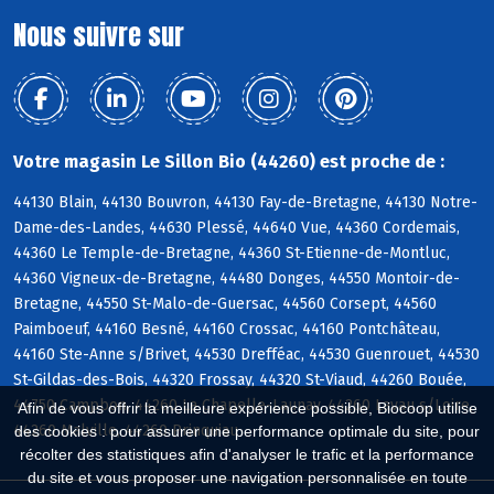
Nous suivre sur
Votre magasin Le Sillon Bio (44260) est proche de :
44130 Blain, 44130 Bouvron, 44130 Fay-de-Bretagne, 44130 Notre-
Dame-des-Landes, 44630 Plessé, 44640 Vue, 44360 Cordemais,
44360 Le Temple-de-Bretagne, 44360 St-Etienne-de-Montluc,
44360 Vigneux-de-Bretagne, 44480 Donges, 44550 Montoir-de-
Bretagne, 44550 St-Malo-de-Guersac, 44560 Corsept, 44560
Paimboeuf, 44160 Besné, 44160 Crossac, 44160 Pontchâteau,
44160 Ste-Anne s/Brivet, 44530 Drefféac, 44530 Guenrouet, 44530
St-Gildas-des-Bois, 44320 Frossay, 44320 St-Viaud, 44260 Bouée,
44750 Campbon, 44260 La Chapelle-Launay, 44260 Lavau s/Loire,
Afin de vous offrir la meilleure expérience possible, Biocoop utilise
44260 Malville, 44260 Prinquiau
des cookies : pour assurer une performance optimale du site, pour
récolter des statistiques afin d'analyser le trafic et la performance
du site et vous proposer une navigation personnalisée en toute