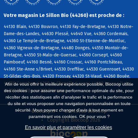
Votre magasin Le Sillon Bio (44260) est proche de :
44130 Blain, 44130 Bouvron, 44130 Fay-de-Bretagne, 44130 Notre-
Dame-des-Landes, 44630 Plessé, 44640 Vue, 44360 Cordemais,
44360 Le Temple-de-Bretagne, 44360 St-Etienne-de-Montluc,
44360 Vigneux-de-Bretagne, 44480 Donges, 44550 Montoir-de-
Bretagne, 44550 St-Malo-de-Guersac, 44560 Corsept, 44560
Paimboeuf, 44160 Besné, 44160 Crossac, 44160 Pontchâteau,
44160 Ste-Anne s/Brivet, 44530 Drefféac, 44530 Guenrouet, 44530
St-Gildas-des-Bois, 44320 Frossay, 44320 St-Viaud, 44260 Bouée,
44750 Campbon, 44260 La Chapelle-Launay, 44260 Lavau s/Loire,
Afin de vous offrir la meilleure expérience possible, Biocoop utilise
44260 Malville, 44260 Prinquiau
des cookies : pour assurer une performance optimale du site, pour
récolter des statistiques afin d'analyser le trafic et la performance
du site et vous proposer une navigation personnalisée en toute
sécurité. Vous pouvez changer d'avis à tout moment en
Biocoop.fr
Le réseau Biocoop
paramétrant vos cookies. OK pour vous ?
Copyright Biocoop 2026
En savoir plus et paramétrer les cookies