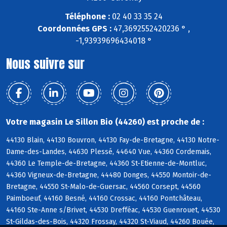
Téléphone :
02 40 33 35 24
Coordonnées GPS :
47,3692552420236 ° ,
-1,93939696434018 °
Nous suivre sur
Votre magasin Le Sillon Bio (44260) est proche de :
44130 Blain, 44130 Bouvron, 44130 Fay-de-Bretagne, 44130 Notre-
Dame-des-Landes, 44630 Plessé, 44640 Vue, 44360 Cordemais,
44360 Le Temple-de-Bretagne, 44360 St-Etienne-de-Montluc,
44360 Vigneux-de-Bretagne, 44480 Donges, 44550 Montoir-de-
Bretagne, 44550 St-Malo-de-Guersac, 44560 Corsept, 44560
Paimboeuf, 44160 Besné, 44160 Crossac, 44160 Pontchâteau,
44160 Ste-Anne s/Brivet, 44530 Drefféac, 44530 Guenrouet, 44530
St-Gildas-des-Bois, 44320 Frossay, 44320 St-Viaud, 44260 Bouée,