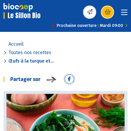
Le Sillon Bio
(s’ouvre dans une nou
Prochaine ouverture : Mardi 09:00
Accueil
Toutes nos recettes
Œufs à la turque et...
Partager sur