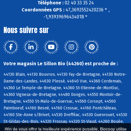
Téléphone :
02 40 33 35 24
Coordonnées GPS :
47,3692552420236 ° ,
-1,93939696434018 °
Nous suivre sur
Votre magasin Le Sillon Bio (44260) est proche de :
44130 Blain, 44130 Bouvron, 44130 Fay-de-Bretagne, 44130 Notre-
Dame-des-Landes, 44630 Plessé, 44640 Vue, 44360 Cordemais,
44360 Le Temple-de-Bretagne, 44360 St-Etienne-de-Montluc,
44360 Vigneux-de-Bretagne, 44480 Donges, 44550 Montoir-de-
Bretagne, 44550 St-Malo-de-Guersac, 44560 Corsept, 44560
Paimboeuf, 44160 Besné, 44160 Crossac, 44160 Pontchâteau,
44160 Ste-Anne s/Brivet, 44530 Drefféac, 44530 Guenrouet, 44530
St-Gildas-des-Bois, 44320 Frossay, 44320 St-Viaud, 44260 Bouée,
44750 Campbon, 44260 La Chapelle-Launay, 44260 Lavau s/Loire,
Afin de vous offrir la meilleure expérience possible, Biocoop utilise