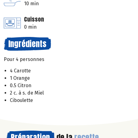
10 min
Cuisson
0 min
Ingrédients
Pour 4 personnes
4 Carotte
1 Orange
0.5 Citron
2 c. à s. de Miel
Ciboulette
Préparation
de la
recette