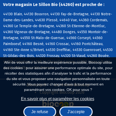
Votre magasin Le Sillon Bio (44260) est proche de :
44130 Blain, 44130 Bouvron, 44130 Fay-de-Bretagne, 44130 Notre-
Dame-des-Landes, 44630 Plessé, 44640 Vue, 44360 Cordemais,
44360 Le Temple-de-Bretagne, 44360 St-Etienne-de-Montluc,
44360 Vigneux-de-Bretagne, 44480 Donges, 44550 Montoir-de-
Bretagne, 44550 St-Malo-de-Guersac, 44560 Corsept, 44560
Paimboeuf, 44160 Besné, 44160 Crossac, 44160 Pontchâteau,
44160 Ste-Anne s/Brivet, 44530 Drefféac, 44530 Guenrouet, 44530
St-Gildas-des-Bois, 44320 Frossay, 44320 St-Viaud, 44260 Bouée,
44750 Campbon, 44260 La Chapelle-Launay, 44260 Lavau s/Loire,
Afin de vous offrir la meilleure expérience possible, Biocoop utilise
44260 Malville, 44260 Prinquiau
des cookies : pour assurer une performance optimale du site, pour
récolter des statistiques afin d'analyser le trafic et la performance
du site et vous proposer une navigation personnalisée en toute
sécurité. Vous pouvez changer d'avis à tout moment en
Biocoop.fr
Le réseau Biocoop
paramétrant vos cookies. OK pour vous ?
Copyright Biocoop 2026
En savoir plus et paramétrer les cookies
Je refuse
J'accepte