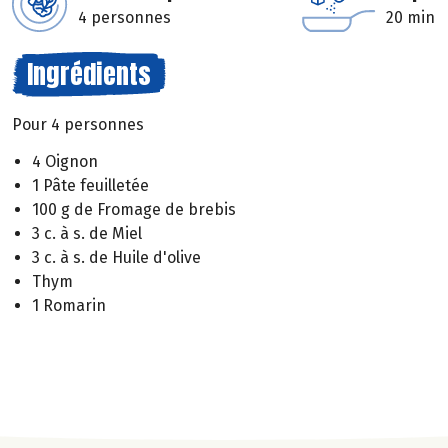
4 personnes
20 min
Ingrédients
Pour 4 personnes
4 Oignon
1 Pâte feuilletée
100 g de Fromage de brebis
3 c. à s. de Miel
3 c. à s. de Huile d'olive
Thym
1 Romarin