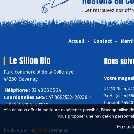
Restons en con
....et retrouvez nos of
Accueil
Contact
Menti
Le Sillon Bio
Nous suiv
Parc commercial de la Colleraye
Votre magasin
44260 Savenay
44130 Blain, 4
Téléphone :
02 40 33 35 24
Bretagne, 4436
Coordonnées GPS :
47,3692552420236 ° ,
Corsept, 44560
-1,93939696434018 °
des-Bois, 44320
Afin de vous offrir la meilleure expérience possible, Biocoop utilise d
vous proposer une navigation personnal
En savoi
Réalisé par