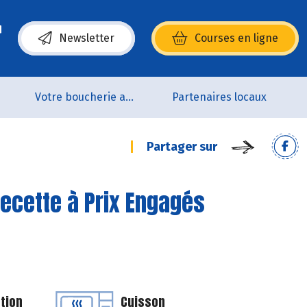
Newsletter
Courses en ligne
(s’ouvre dans une nouvelle fenêtre)
p
Votre boucherie artisanale 100% bio et Origine France
Partenaires locaux
Partager sur
Recette à Prix Engagés
tion
Cuisson