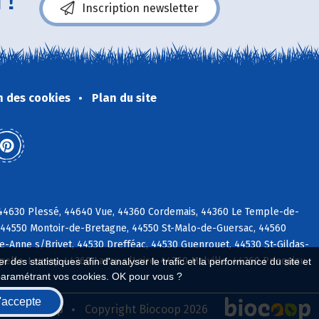
 !
Inscription newsletter
n des cookies
Plan du site
 44630 Plessé, 44640 Vue, 44360 Cordemais, 44360 Le Temple-de-
 44550 Montoir-de-Bretagne, 44550 St-Malo-de-Guersac, 44560
-Anne s/Brivet, 44530 Drefféac, 44530 Guenrouet, 44530 St-Gildas-
elle-Launay, 44260 Lavau s/Loire, 44260 Malville, 44260 Prinquiau
 des statistiques afin d'analyser le trafic et la performance du site et
paramétrant vos cookies. OK pour vous ?
'accepte
seau Biocoop
Copyright Biocoop 2026