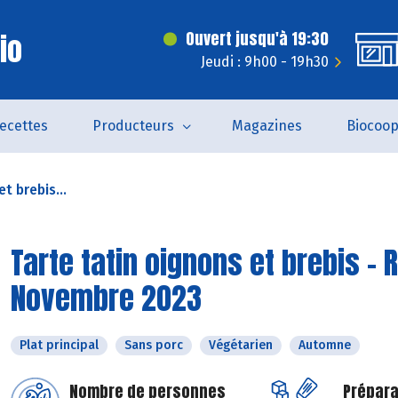
Bio
Ouvert jusqu'à 19:30
Jeudi : 9h00 - 19h30
ecettes
Producteurs
Magazines
Biocoo
t brebis...
Tarte tatin oignons et brebis - 
Novembre 2023
Plat principal
Sans porc
Végétarien
Automne
Nombre de personnes
Prépara