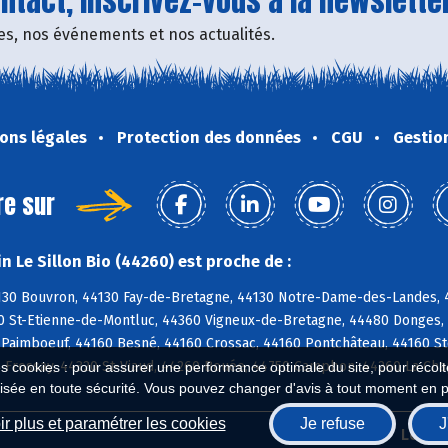
tact, inscrivez-vous à la newsletter
fres, nos événements et nos actualités.
ons légales
Protection des données
CGU
Gestio
re sur
 Le Sillon Bio (44260) est proche de :
4130 Bouvron, 44130 Fay-de-Bretagne, 44130 Notre-Dame-des-Landes,
0 St-Etienne-de-Montluc, 44360 Vigneux-de-Bretagne, 44480 Donges,
 Paimboeuf, 44160 Besné, 44160 Crossac, 44160 Pontchâteau, 44160 Ste
 Frossay, 44320 St-Viaud, 44260 Bouée, 44750 Campbon, 44260 La Chap
es cookies : pour assurer une performance optimale du site, pour récolter
isée en toute sécurité. Vous pouvez changer d'avis à tout moment en 
r plus et paramétrer les cookies
Je refuse
J
Biocoop.fr
Le ré