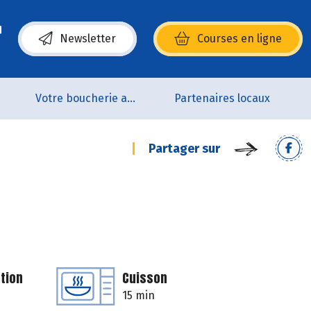
Newsletter
Courses en ligne
(s’ouvre dans une nouvelle fenêtre)
p
Votre boucherie artisanale 100% bio et Origine France
Partenaires locaux
Partager sur
tion
Cuisson
15 min