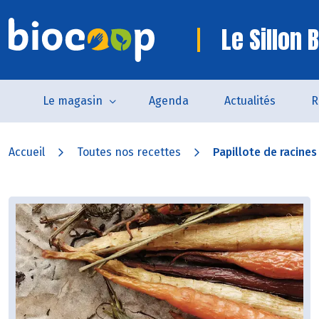
Le Sillon 
Le magasin
Agenda
Actualités
R
Accueil
Toutes nos recettes
Papillote de racines