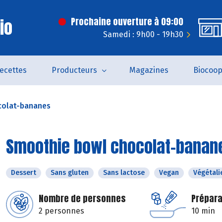
Bio
Prochaine ouverture à 09:00
Samedi : 9h00 - 19h30
ecettes
Producteurs
Magazines
Biocoo
colat-bananes
Smoothie bowl chocolat-banan
Dessert
Sans gluten
Sans lactose
Vegan
Végétali
Nombre de personnes
Prépara
2 personnes
10 min