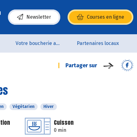
Newsletter
Courses en ligne
(s’ouvre dans une nouvelle fenêtre)
p
Votre boucherie artisanale 100% bio et Origine France
Partenaires locaux
Partager sur
es
en
Végétarien
Hiver
tion
Cuisson
0 min