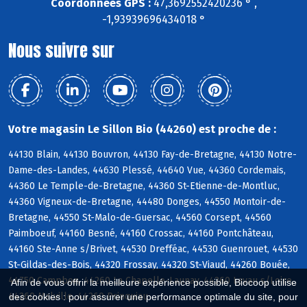
Coordonnées GPS :
47,3692552420236 ° ,
-1,93939696434018 °
Nous suivre sur
Votre magasin Le Sillon Bio (44260) est proche de :
44130 Blain, 44130 Bouvron, 44130 Fay-de-Bretagne, 44130 Notre-
Dame-des-Landes, 44630 Plessé, 44640 Vue, 44360 Cordemais,
44360 Le Temple-de-Bretagne, 44360 St-Etienne-de-Montluc,
44360 Vigneux-de-Bretagne, 44480 Donges, 44550 Montoir-de-
Bretagne, 44550 St-Malo-de-Guersac, 44560 Corsept, 44560
Paimboeuf, 44160 Besné, 44160 Crossac, 44160 Pontchâteau,
44160 Ste-Anne s/Brivet, 44530 Drefféac, 44530 Guenrouet, 44530
St-Gildas-des-Bois, 44320 Frossay, 44320 St-Viaud, 44260 Bouée,
44750 Campbon, 44260 La Chapelle-Launay, 44260 Lavau s/Loire,
Afin de vous offrir la meilleure expérience possible, Biocoop utilise
44260 Malville, 44260 Prinquiau
des cookies : pour assurer une performance optimale du site, pour