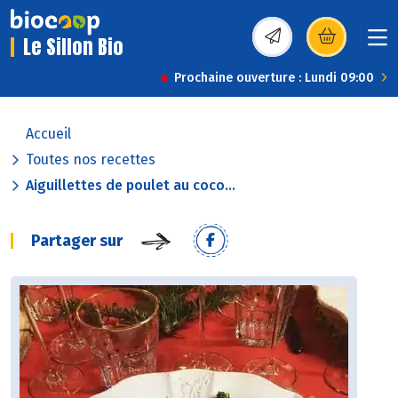
Le Sillon Bio
(s’ouvre dans une nou
Prochaine ouverture : Lundi 09:00
Accueil
Toutes nos recettes
Aiguillettes de poulet au coco...
Partager sur