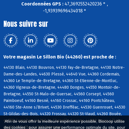
Coordonnées GPS :
47,3692552420236 ° ,
-1,93939696434018 °
Nous suivre sur
Votre magasin Le Sillon Bio (44260) est proche de :
44130 Blain, 44130 Bouvron, 44130 Fay-de-Bretagne, 44130 Notre-
Dame-des-Landes, 44630 Plessé, 44640 Vue, 44360 Cordemais,
44360 Le Temple-de-Bretagne, 44360 St-Etienne-de-Montluc,
44360 Vigneux-de-Bretagne, 44480 Donges, 44550 Montoir-de-
Bretagne, 44550 St-Malo-de-Guersac, 44560 Corsept, 44560
Paimboeuf, 44160 Besné, 44160 Crossac, 44160 Pontchâteau,
44160 Ste-Anne s/Brivet, 44530 Drefféac, 44530 Guenrouet, 44530
St-Gildas-des-Bois, 44320 Frossay, 44320 St-Viaud, 44260 Bouée,
44750 Campbon, 44260 La Chapelle-Launay, 44260 Lavau s/Loire,
Afin de vous offrir la meilleure expérience possible, Biocoop utilise
44260 Malville, 44260 Prinquiau
des cookies : pour assurer une performance optimale du site, pour