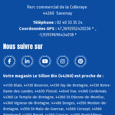
Parc commercial de la Colleraye
44260 Savenay
Téléphone :
02 40 33 35 24
Coordonnées GPS :
47,3692552420236 ° ,
-1,93939696434018 °
Nous suivre sur
Votre magasin Le Sillon Bio (44260) est proche de :
44130 Blain, 44130 Bouvron, 44130 Fay-de-Bretagne, 44130 Notre-
Dame-des-Landes, 44630 Plessé, 44640 Vue, 44360 Cordemais,
44360 Le Temple-de-Bretagne, 44360 St-Etienne-de-Montluc,
44360 Vigneux-de-Bretagne, 44480 Donges, 44550 Montoir-de-
Bretagne, 44550 St-Malo-de-Guersac, 44560 Corsept, 44560
Paimboeuf, 44160 Besné, 44160 Crossac, 44160 Pontchâteau,