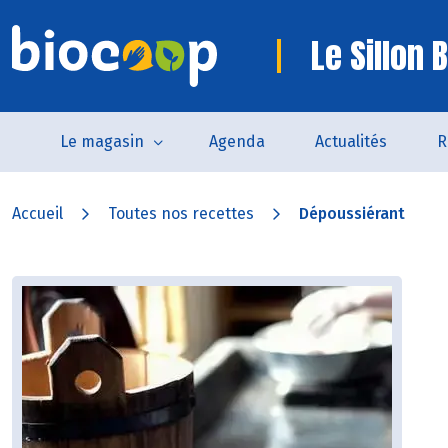
Le Sillon 
Le magasin
Agenda
Actualités
R
Accueil
Toutes nos recettes
Dépoussiérant