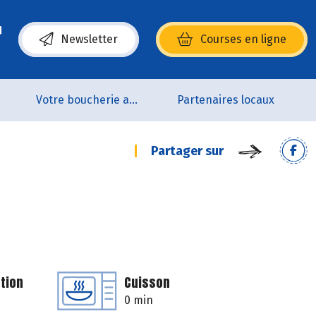
Newsletter
Courses en ligne
(s’ouvre dans une nouvelle fenêtre)
p
Votre boucherie artisanale 100% bio et Origine France
Partenaires locaux
Partager sur
tion
Cuisson
0 min