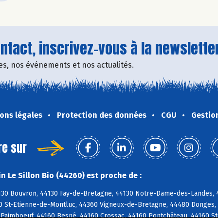
tact, inscrivez-vous à la newsletter
fres, nos événements et nos actualités.
ons légales
Protection des données
CGU
Gestio
re sur
 Le Sillon Bio (44260) est proche de :
4130 Bouvron, 44130 Fay-de-Bretagne, 44130 Notre-Dame-des-Landes,
0 St-Etienne-de-Montluc, 44360 Vigneux-de-Bretagne, 44480 Donges,
 Paimboeuf, 44160 Besné, 44160 Crossac, 44160 Pontchâteau, 44160 Ste