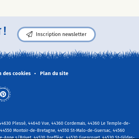
 !
Inscription newsletter
n des cookies
Plan du site
 44630 Plessé, 44640 Vue, 44360 Cordemais, 44360 Le Temple-de-
 44550 Montoir-de-Bretagne, 44550 St-Malo-de-Guersac, 44560
-Anne s/Brivet, 44530 Drefféac, 44530 Guenrouet, 44530 St-Gildas-