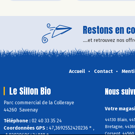
Restons en con
....et retrouvez nos of
Accueil
Contact
Menti
Le Sillon Bio
Nous suiv
Parc commercial de la Colleraye
Votre magasin
44260 Savenay
44130 Blain, 4
Téléphone :
02 40 33 35 24
Bretagne, 4436
Coordonnées GPS :
47,3692552420236 ° ,
Corsept, 44560