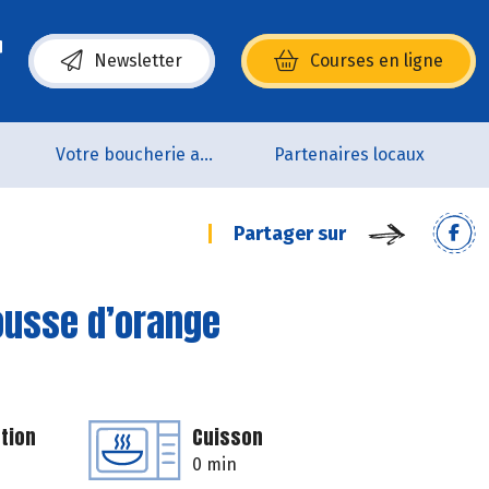
Newsletter
Courses en ligne
(s’ouvre dans une nouvelle fenêtre)
p
Votre boucherie artisanale 100% bio et Origine France
Partenaires locaux
Partager sur
ousse d’orange
tion
Cuisson
0 min