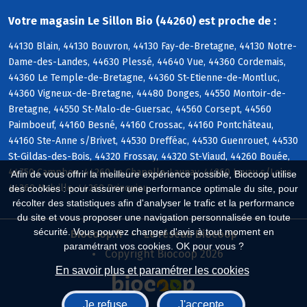
Votre magasin Le Sillon Bio (44260) est proche de :
44130 Blain, 44130 Bouvron, 44130 Fay-de-Bretagne, 44130 Notre-
Dame-des-Landes, 44630 Plessé, 44640 Vue, 44360 Cordemais,
44360 Le Temple-de-Bretagne, 44360 St-Etienne-de-Montluc,
44360 Vigneux-de-Bretagne, 44480 Donges, 44550 Montoir-de-
Bretagne, 44550 St-Malo-de-Guersac, 44560 Corsept, 44560
Paimboeuf, 44160 Besné, 44160 Crossac, 44160 Pontchâteau,
44160 Ste-Anne s/Brivet, 44530 Drefféac, 44530 Guenrouet, 44530
St-Gildas-des-Bois, 44320 Frossay, 44320 St-Viaud, 44260 Bouée,
44750 Campbon, 44260 La Chapelle-Launay, 44260 Lavau s/Loire,
Afin de vous offrir la meilleure expérience possible, Biocoop utilise
44260 Malville, 44260 Prinquiau
des cookies : pour assurer une performance optimale du site, pour
récolter des statistiques afin d'analyser le trafic et la performance
du site et vous proposer une navigation personnalisée en toute
sécurité. Vous pouvez changer d'avis à tout moment en
Biocoop.fr
Le réseau Biocoop
paramétrant vos cookies. OK pour vous ?
Copyright Biocoop 2026
En savoir plus et paramétrer les cookies
Je refuse
J'accepte