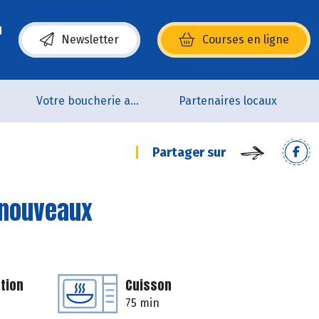
Newsletter
Courses en ligne
(s’ouvre dans une nouvelle fenêtre)
p
Votre boucherie artisanale 100% bio et Origine France
Partenaires locaux
Partager sur
 nouveaux
tion
Cuisson
75 min