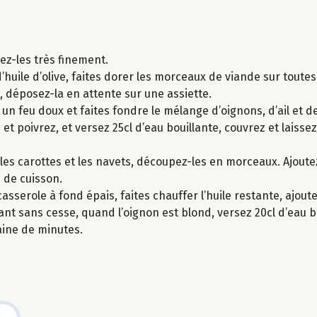
cez-les très finement.
’huile d’olive, faites dorer les morceaux de viande sur toutes
e, déposez-la en attente sur une assiette.
r un feu doux et faites fondre le mélange d’oignons, d’ail et 
et poivrez, et versez 25cl d’eau bouillante, couvrez et laiss
lez les carottes et les navets, découpez-les en morceaux. Ajou
 de cuisson.
sserole à fond épais, faites chauffer l’huile restante, ajoutez
t sans cesse, quand l’oignon est blond, versez 20cl d’eau bo
aine de minutes.