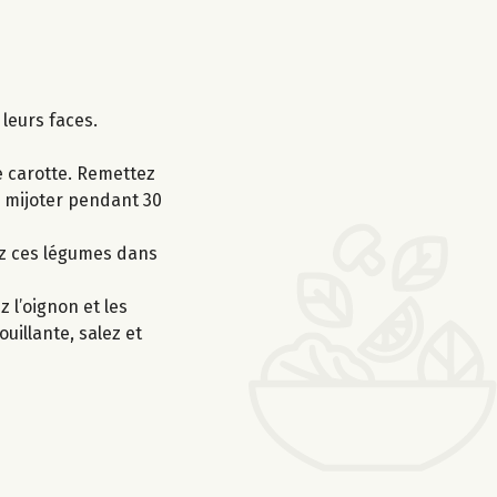
 leurs faces.
de carotte. Remettez
ez mijoter pendant 30
tez ces légumes dans
 l’oignon et les
uillante, salez et