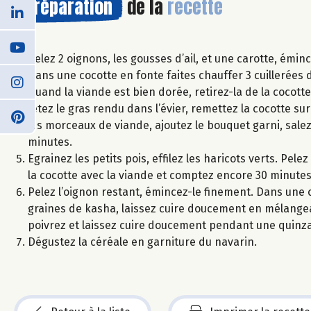
Préparation
de la
recette
Pelez 2 oignons, les gousses d’ail, et une carotte, émin
Dans une cocotte en fonte faites chauffer 3 cuillerées d
Quand la viande est bien dorée, retirez-la de la cocott
Jetez le gras rendu dans l’évier, remettez la cocotte su
les morceaux de viande, ajoutez le bouquet garni, salez 
minutes.
Egrainez les petits pois, effilez les haricots verts. Pe
la cocotte avec la viande et comptez encore 30 minutes
Pelez l’oignon restant, émincez-le finement. Dans une ca
graines de kasha, laissez cuire doucement en mélangean
poivrez et laissez cuire doucement pendant une quinz
Dégustez la céréale en garniture du navarin.