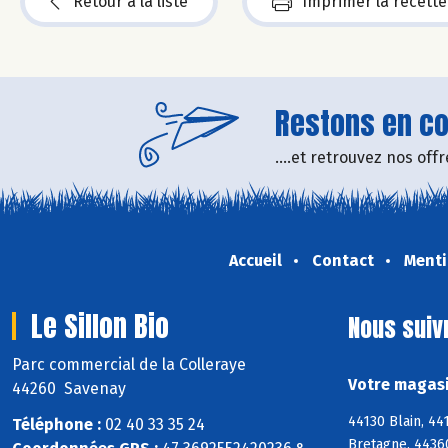
Retour à la liste
Imprimer la recette
Restons en con
....et retrouvez nos of
Accueil
Contact
Menti
Le Sillon Bio
Nous suiv
Parc commercial de la Colleraye
Votre magasin
44260 Savenay
44130 Blain, 4
Téléphone :
02 40 33 35 24
Bretagne, 4436