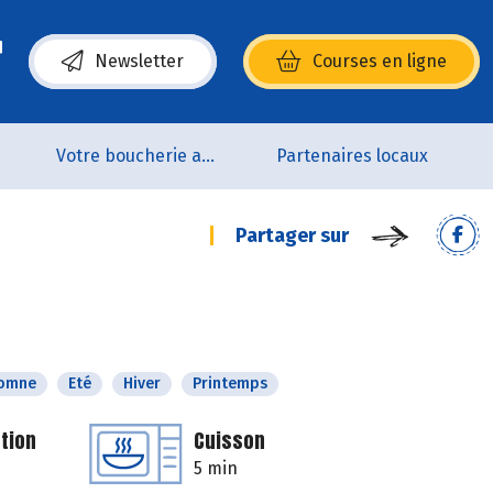
Newsletter
Courses en ligne
(s’ouvre dans une nouvelle fenêtre)
p
Votre boucherie artisanale 100% bio et Origine France
Partenaires locaux
Partager sur
omne
Eté
Hiver
Printemps
tion
Cuisson
5 min