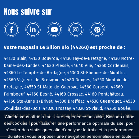
Nous suivre sur
Votre magasin Le Sillon Bio (44260) est proche de :
44130 Blain, 44130 Bouvron, 44130 Fay-de-Bretagne, 44130 Notre-
Dame-des-Landes, 44630 Plessé, 44640 Vue, 44360 Cordemais,
44360 Le Temple-de-Bretagne, 44360 St-Etienne-de-Montluc,
44360 Vigneux-de-Bretagne, 44480 Donges, 44550 Montoir-de-
Bretagne, 44550 St-Malo-de-Guersac, 44560 Corsept, 44560
Paimboeuf, 44160 Besné, 44160 Crossac, 44160 Pontchâteau,
44160 Ste-Anne s/Brivet, 44530 Drefféac, 44530 Guenrouet, 44530
St-Gildas-des-Bois, 44320 Frossay, 44320 St-Viaud, 44260 Bouée,
44750 Campbon, 44260 La Chapelle-Launay, 44260 Lavau s/Loire,
Afin de vous offrir la meilleure expérience possible, Biocoop utilise
44260 Malville, 44260 Prinquiau
des cookies : pour assurer une performance optimale du site, pour
récolter des statistiques afin d'analyser le trafic et la performance
du site et vous proposer une navigation personnalisée en toute