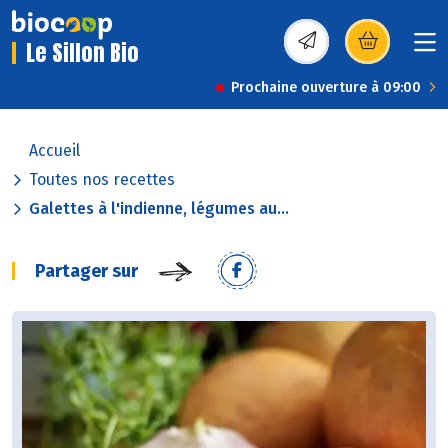
Le Sillon Bio
(s’ouvre dans une nou
Prochaine ouverture à 09:00
Accueil
Toutes nos recettes
Galettes à l'indienne, légumes au...
Partager sur