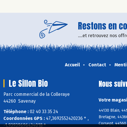
Restons en con
....et retrouvez nos of
Accueil
Contact
Menti
Le Sillon Bio
Nous suiv
Parc commercial de la Colleraye
Votre magasin
44260 Savenay
44130 Blain, 4
Téléphone :
02 40 33 35 24
Bretagne, 4436
Coordonnées GPS :
47,3692552420236 ° ,
Corsept, 44560
-1,93939696434018 °