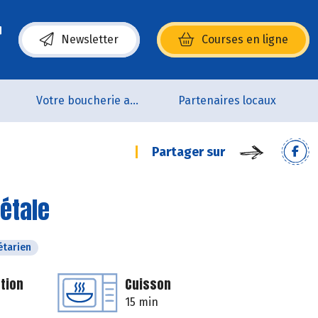
Newsletter
Courses en ligne
(s’ouvre dans une nouvelle fenêtre)
p
Votre boucherie artisanale 100% bio et Origine France
Partenaires locaux
Partager sur
étale
étarien
tion
Cuisson
15 min