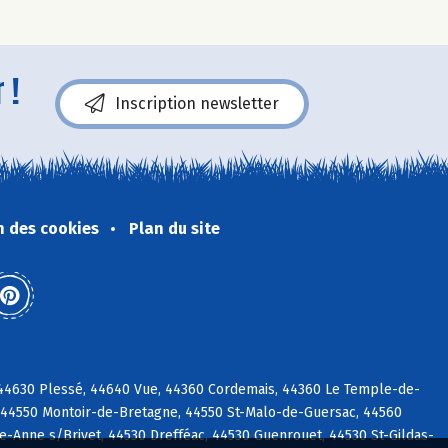
 !
Inscription newsletter
n des cookies
Plan du site
 44630 Plessé, 44640 Vue, 44360 Cordemais, 44360 Le Temple-de-
 44550 Montoir-de-Bretagne, 44550 St-Malo-de-Guersac, 44560
-Anne s/Brivet, 44530 Drefféac, 44530 Guenrouet, 44530 St-Gildas-