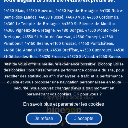
Votre magasin Le Sillon Bio (44260) est proche de :
44130 Blain, 44130 Bouvron, 44130 Fay-de-Bretagne, 44130 Notre-
Dame-des-Landes, 44630 Plessé, 44640 Vue, 44360 Cordemais,
44360 Le Temple-de-Bretagne, 44360 St-Etienne-de-Montluc,
44360 Vigneux-de-Bretagne, 44480 Donges, 44550 Montoir-de-
Bretagne, 44550 St-Malo-de-Guersac, 44560 Corsept, 44560
Paimboeuf, 44160 Besné, 44160 Crossac, 44160 Pontchâteau,
44160 Ste-Anne s/Brivet, 44530 Drefféac, 44530 Guenrouet, 44530
St-Gildas-des-Bois, 44320 Frossay, 44320 St-Viaud, 44260 Bouée,
44750 Campbon, 44260 La Chapelle-Launay, 44260 Lavau s/Loire,
Afin de vous offrir la meilleure expérience possible, Biocoop utilise
44260 Malville, 44260 Prinquiau
des cookies : pour assurer une performance optimale du site, pour
récolter des statistiques afin d'analyser le trafic et la performance
du site et vous proposer une navigation personnalisée en toute
sécurité. Vous pouvez changer d'avis à tout moment en
Biocoop.fr
Le réseau Biocoop
paramétrant vos cookies. OK pour vous ?
Copyright Biocoop 2026
En savoir plus et paramétrer les cookies
Je refuse
J'accepte
Réalisé par