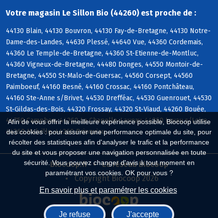
Votre magasin Le Sillon Bio (44260) est proche de :
44130 Blain, 44130 Bouvron, 44130 Fay-de-Bretagne, 44130 Notre-
Dame-des-Landes, 44630 Plessé, 44640 Vue, 44360 Cordemais,
44360 Le Temple-de-Bretagne, 44360 St-Etienne-de-Montluc,
44360 Vigneux-de-Bretagne, 44480 Donges, 44550 Montoir-de-
Bretagne, 44550 St-Malo-de-Guersac, 44560 Corsept, 44560
Paimboeuf, 44160 Besné, 44160 Crossac, 44160 Pontchâteau,
44160 Ste-Anne s/Brivet, 44530 Drefféac, 44530 Guenrouet, 44530
St-Gildas-des-Bois, 44320 Frossay, 44320 St-Viaud, 44260 Bouée,
44750 Campbon, 44260 La Chapelle-Launay, 44260 Lavau s/Loire,
Afin de vous offrir la meilleure expérience possible, Biocoop utilise
44260 Malville, 44260 Prinquiau
des cookies : pour assurer une performance optimale du site, pour
récolter des statistiques afin d'analyser le trafic et la performance
du site et vous proposer une navigation personnalisée en toute
sécurité. Vous pouvez changer d'avis à tout moment en
Biocoop.fr
Le réseau Biocoop
paramétrant vos cookies. OK pour vous ?
Copyright Biocoop 2026
En savoir plus et paramétrer les cookies
Je refuse
J'accepte