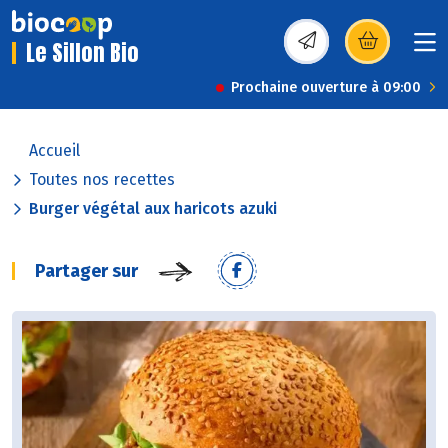
Le Sillon Bio
(s’ouvre dans une nou
Prochaine ouverture à 09:00
Accueil
Toutes nos recettes
Burger végétal aux haricots azuki
Partager sur