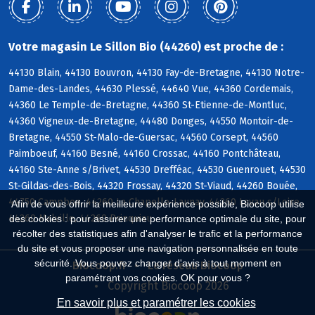
Votre magasin Le Sillon Bio (44260) est proche de :
44130 Blain, 44130 Bouvron, 44130 Fay-de-Bretagne, 44130 Notre-
Dame-des-Landes, 44630 Plessé, 44640 Vue, 44360 Cordemais,
44360 Le Temple-de-Bretagne, 44360 St-Etienne-de-Montluc,
44360 Vigneux-de-Bretagne, 44480 Donges, 44550 Montoir-de-
Bretagne, 44550 St-Malo-de-Guersac, 44560 Corsept, 44560
Paimboeuf, 44160 Besné, 44160 Crossac, 44160 Pontchâteau,
44160 Ste-Anne s/Brivet, 44530 Drefféac, 44530 Guenrouet, 44530
St-Gildas-des-Bois, 44320 Frossay, 44320 St-Viaud, 44260 Bouée,
44750 Campbon, 44260 La Chapelle-Launay, 44260 Lavau s/Loire,
Afin de vous offrir la meilleure expérience possible, Biocoop utilise
44260 Malville, 44260 Prinquiau
des cookies : pour assurer une performance optimale du site, pour
récolter des statistiques afin d'analyser le trafic et la performance
du site et vous proposer une navigation personnalisée en toute
sécurité. Vous pouvez changer d'avis à tout moment en
Biocoop.fr
Le réseau Biocoop
paramétrant vos cookies. OK pour vous ?
Copyright Biocoop 2026
En savoir plus et paramétrer les cookies