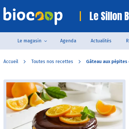
Le Sillon 
Le magasin
Agenda
Actualités
R
Accueil
Toutes nos recettes
Gâteau aux pépites 