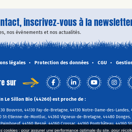
tact, inscrivez-vous à la newsletter
fres, nos événements et nos actualités.
ons légales
Protection des données
CGU
Gestio
re sur
 Le Sillon Bio (44260) est proche de :
4130 Bouvron, 44130 Fay-de-Bretagne, 44130 Notre-Dame-des-Landes,
0 St-Etienne-de-Montluc, 44360 Vigneux-de-Bretagne, 44480 Donges,
 Paimboeuf, 44160 Besné, 44160 Crossac, 44160 Pontchâteau, 44160 Ste
 Frossay, 44320 St-Viaud, 44260 Bouée, 44750 Campbon, 44260 La Chap
es cookies : pour assurer une performance optimale du site, pour récolter