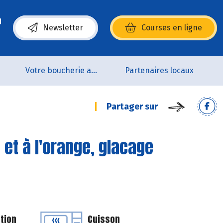
Newsletter
Courses en ligne
(s’ouvre dans une nouvelle fenêtre)
p
Votre boucherie artisanale 100% bio et Origine France
Partenaires locaux
Partager sur
et à l'orange, glacage
tion
Cuisson