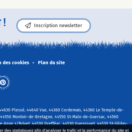
 !
Inscription newsletter
n des cookies
Plan du site
 44630 Plessé, 44640 Vue, 44360 Cordemais, 44360 Le Temple-de-
 44550 Montoir-de-Bretagne, 44550 St-Malo-de-Guersac, 44560
-Anne s/Brivet, 44530 Drefféac, 44530 Guenrouet, 44530 St-Gildas-
elle-Launay, 44260 Lavau s/Loire, 44260 Malville, 44260 Prinquiau
 des statistiques afin d'analyser le trafic et la performance du site et