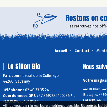
Restons en con
....et retrouvez nos of
Accueil
Contact
Menti
Le Sillon Bio
Nous suiv
Parc commercial de la Colleraye
Votre magasin
44260 Savenay
44130 Blain, 4
Téléphone :
02 40 33 35 24
Bretagne, 4436
Coordonnées GPS :
47,3692552420236 ° ,
Corsept, 44560
-1,93939696434018 °
des-Bois, 44320
Afin de vous offrir la meilleure expérience possible, Biocoop utilise d