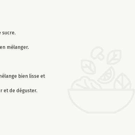
e sucre.
ien mélanger.
élange bien lisse et
r et de déguster.