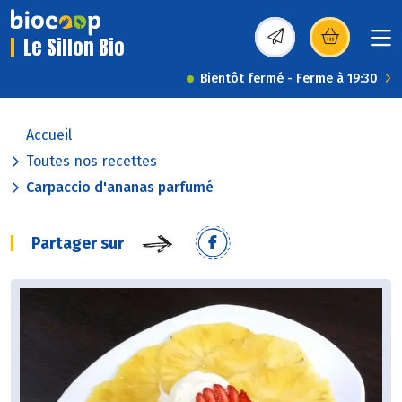
Le Sillon Bio
(s’ouvre dans une nou
Bientôt fermé - Ferme à 19:30
Accueil
Toutes nos recettes
Carpaccio d'ananas parfumé
Partager sur