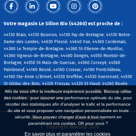
Votre magasin Le Sillon Bio (44260) est proche de :
44130 Blain, 44130 Bouvron, 44130 Fay-de-Bretagne, 44130 Notre-
Dame-des-Landes, 44630 Plessé, 44640 Vue, 44360 Cordemais,
44360 Le Temple-de-Bretagne, 44360 St-Etienne-de-Montluc,
44360 Vigneux-de-Bretagne, 44480 Donges, 44550 Montoir-de-
Bretagne, 44550 St-Malo-de-Guersac, 44560 Corsept, 44560
Paimboeuf, 44160 Besné, 44160 Crossac, 44160 Pontchâteau,
44160 Ste-Anne s/Brivet, 44530 Drefféac, 44530 Guenrouet, 44530
St-Gildas-des-Bois, 44320 Frossay, 44320 St-Viaud, 44260 Bouée,
44750 Campbon, 44260 La Chapelle-Launay, 44260 Lavau s/Loire,
Afin de vous offrir la meilleure expérience possible, Biocoop utilise
44260 Malville, 44260 Prinquiau
des cookies : pour assurer une performance optimale du site, pour
récolter des statistiques afin d'analyser le trafic et la performance
du site et vous proposer une navigation personnalisée en toute
sécurité. Vous pouvez changer d'avis à tout moment en
Biocoop.fr
Le réseau Biocoop
paramétrant vos cookies. OK pour vous ?
Copyright Biocoop 2026
En savoir plus et paramétrer les cookies