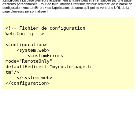
Remarques :
La page d'erreurs actuellement affichée peut être remplacée par une page
d'erreurs personnalisée. Pour ce faire, modifiez l'attribut "defaultRedirect" de la balise de
configuration <customErrors> de l'application, de sorte qu'il pointe vers une URL de la
page d'erreurs personnalisée !
<!-- Fichier de configuration 
Web.Config -->

<configuration>

    <system.web>

        <customErrors 
mode="RemoteOnly" 
defaultRedirect="mycustompage.h
tm"/>

    </system.web>

</configuration>