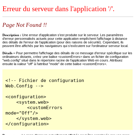
Erreur du serveur dans l'application '/'.
Page Not Found !!
Description :
Une erreur d'application s'est produite sur le serveur. Les paramètres
d'erreur personnalisés actuels pour cette application empêchent l'affichage à distance
des détails de l'erreur de l'application (pour des raisons de sécurité). Cependant, ils
peuvent être affichés par les navigateurs qui s'exécutent sur l'ordinateur serveur local.
Détails =
Pour permettre l'affichage des détails de ce message d'erreur spécifique sur les
ordinateurs distants, créez une balise <customErrors> dans un fichier de configuration
"web.config" situé dans le répertoire racine de l'application Web en cours. Attribuez
ensuite la valeur "off" à l'attribut "mode" de cette balise <customErrors>.
<!-- Fichier de configuration 
Web.Config -->

<configuration>

    <system.web>

        <customErrors 
mode="Off"/>

    </system.web>

</configuration>