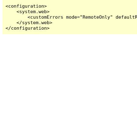
<configuration>

    <system.web>

        <customErrors mode="RemoteOnly" defaultR
    </system.web>

</configuration>