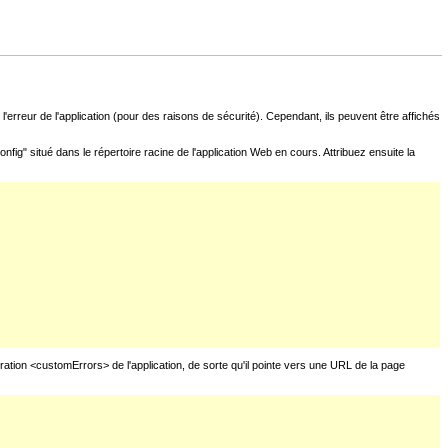
l'erreur de l'application (pour des raisons de sécurité). Cependant, ils peuvent être affichés
fig" situé dans le répertoire racine de l'application Web en cours. Attribuez ensuite la
uration <customErrors> de l'application, de sorte qu'il pointe vers une URL de la page