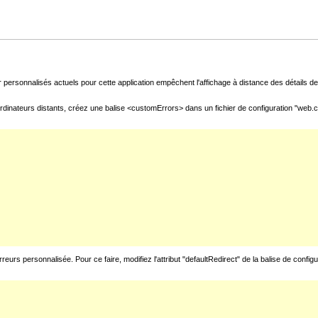
 personnalisés actuels pour cette application empêchent l'affichage à distance des détails de 
rdinateurs distants, créez une balise <customErrors> dans un fichier de configuration "web.con
urs personnalisée. Pour ce faire, modifiez l'attribut "defaultRedirect" de la balise de config