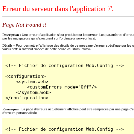
Erreur du serveur dans l'application '/'.
Page Not Found !!
Description :
Une erreur d'application s'est produite sur le serveur. Les paramètres d'erreur
par les navigateurs qui s'exécutent sur l'ordinateur serveur local.
Détails =
Pour permettre l'affichage des détails de ce message d'erreur spécifique sur les o
valeur "off" à l'attribut "mode" de cette balise <customErrors>.
<!-- Fichier de configuration Web.Config -->

<configuration>

    <system.web>

        <customErrors mode="Off"/>

    </system.web>

</configuration>
Remarques :
La page d'erreurs actuellement affichée peut être remplacée par une page d'erre
d'erreurs personnalisée !
<!-- Fichier de configuration Web.Config -->
