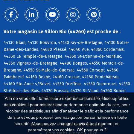
Votre magasin Le Sillon Bio (44260) est proche de :
44130 Blain, 44130 Bouvron, 44130 Fay-de-Bretagne, 44130 Notre-
Dame-des-Landes, 44630 Plessé, 44640 Vue, 44360 Cordemais,
44360 Le Temple-de-Bretagne, 44360 St-Etienne-de-Montluc,
44360 Vigneux-de-Bretagne, 44480 Donges, 44550 Montoir-de-
Bretagne, 44550 St-Malo-de-Guersac, 44560 Corsept, 44560
Paimboeuf, 44160 Besné, 44160 Crossac, 44160 Pontchâteau,
44160 Ste-Anne s/Brivet, 44530 Drefféac, 44530 Guenrouet, 44530
St-Gildas-des-Bois, 44320 Frossay, 44320 St-Viaud, 44260 Bouée,
44750 Campbon, 44260 La Chapelle-Launay, 44260 Lavau s/Loire,
Afin de vous offrir la meilleure expérience possible, Biocoop utilise
44260 Malville, 44260 Prinquiau
des cookies : pour assurer une performance optimale du site, pour
récolter des statistiques afin d'analyser le trafic et la performance
du site et vous proposer une navigation personnalisée en toute
sécurité. Vous pouvez changer d'avis à tout moment en
Biocoop.fr
Le réseau Biocoop
paramétrant vos cookies. OK pour vous ?
Copyright Biocoop 2026