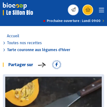
Le Sillon Bio
(s’ouvre dans une nou
Prochaine ouverture : Lundi 09:00
Accueil
Toutes nos recettes
Tarte couronne aux légumes d'hiver
Partager sur