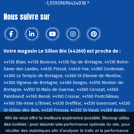
-1,93939696434018 °
Nous suivre sur
Votre magasin Le Sillon Bio (44260) est proche de :
44130 Blain, 44130 Bouvron, 44130 Fay-de-Bretagne, 44130 Notre-
Dame-des-Landes, 44630 Plessé, 44640 Vue, 44360 Cordemais,
44360 Le Temple-de-Bretagne, 44360 St-Etienne-de-Montluc,
44360 Vigneux-de-Bretagne, 44480 Donges, 44550 Montoir-de-
Bretagne, 44550 St-Malo-de-Guersac, 44560 Corsept, 44560
Paimboeuf, 44160 Besné, 44160 Crossac, 44160 Pontchâteau,
44160 Ste-Anne s/Brivet, 44530 Drefféac, 44530 Guenrouet, 44530
St-Gildas-des-Bois, 44320 Frossay, 44320 St-Viaud, 44260 Bouée,
44750 Campbon, 44260 La Chapelle-Launay, 44260 Lavau s/Loire,
Afin de vous offrir la meilleure expérience possible, Biocoop utilise
44260 Malville, 44260 Prinquiau
des cookies : pour assurer une performance optimale du site, pour
récolter des statistiques afin d'analyser le trafic et la performance