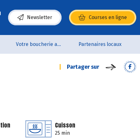
Newsletter
Courses en ligne
(s’ouvre dans une nouvelle fenêtre)
p
Votre boucherie artisanale 100% bio et Origine France
Partenaires locaux
Partager sur
tion
Cuisson
25 min