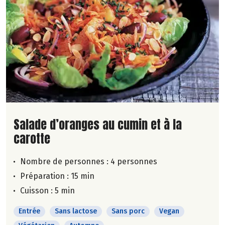
Lire la suite de la recette
Salade d’oranges au cumin et à la
carotte
Nombre de personnes :
4 personnes
Préparation : 15 min
Cuisson : 5 min
Entrée
Sans lactose
Sans porc
Vegan