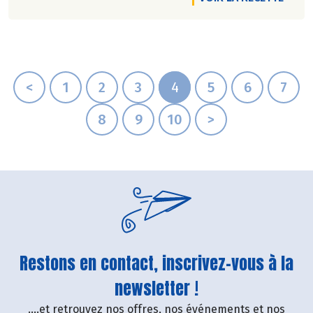
<
1
2
3
4
5
6
7
8
9
10
>
Restons en contact, inscrivez-vous à la
newsletter !
....et retrouvez nos offres, nos événements et nos