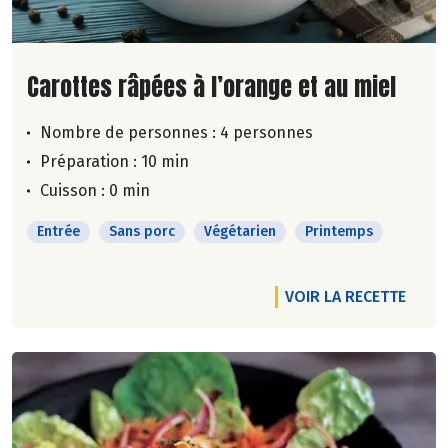
Lire la suite de la recette
Carottes râpées à l’orange et au miel
Nombre de personnes :
4 personnes
Préparation : 10 min
Cuisson : 0 min
Entrée
Sans porc
Végétarien
Printemps
VOIR LA RECETTE