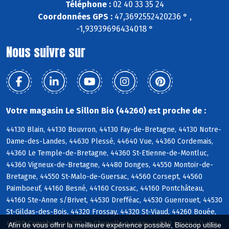
Téléphone :
02 40 33 35 24
Coordonnées GPS :
47,3692552420236 ° ,
-1,93939696434018 °
Nous suivre sur
Votre magasin Le Sillon Bio (44260) est proche de :
44130 Blain, 44130 Bouvron, 44130 Fay-de-Bretagne, 44130 Notre-
Dame-des-Landes, 44630 Plessé, 44640 Vue, 44360 Cordemais,
44360 Le Temple-de-Bretagne, 44360 St-Etienne-de-Montluc,
44360 Vigneux-de-Bretagne, 44480 Donges, 44550 Montoir-de-
Bretagne, 44550 St-Malo-de-Guersac, 44560 Corsept, 44560
Paimboeuf, 44160 Besné, 44160 Crossac, 44160 Pontchâteau,
44160 Ste-Anne s/Brivet, 44530 Drefféac, 44530 Guenrouet, 44530
St-Gildas-des-Bois, 44320 Frossay, 44320 St-Viaud, 44260 Bouée,
44750 Campbon, 44260 La Chapelle-Launay, 44260 Lavau s/Loire,
Afin de vous offrir la meilleure expérience possible, Biocoop utilise