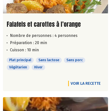
Lire la suite de la recette
Falafels et carottes à l’orange
Nombre de personnes :
4 personnes
Préparation : 20 min
Cuisson : 10 min
Plat principal
Sans lactose
Sans porc
Végétarien
Hiver
VOIR LA RECETTE