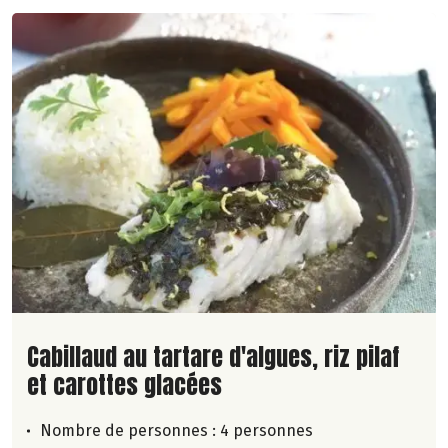
Lire la suite de la recette
Cabillaud au tartare d'algues, riz pilaf
et carottes glacées
Nombre de personnes :
4 personnes