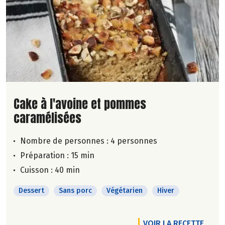
Lire la suite de la recette
Cake à l'avoine et pommes
caramélisées
Nombre de personnes :
4 personnes
Préparation : 15 min
Cuisson : 40 min
Dessert
Sans porc
Végétarien
Hiver
VOIR LA RECETTE