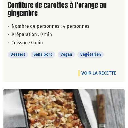
Lire la suite de la recette
Confiture de carottes à l’orange au
gingembre
Nombre de personnes :
4 personnes
Préparation : 0 min
Cuisson : 0 min
Dessert
Sans porc
Vegan
Végétarien
VOIR LA RECETTE