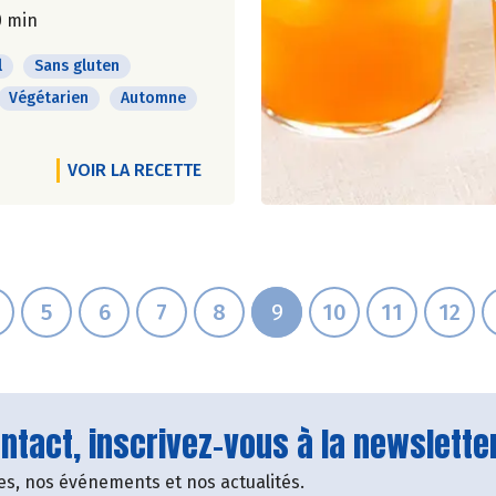
0 min
l
Sans gluten
Végétarien
Automne
VOIR LA RECETTE
5
6
7
8
9
10
11
12
tact, inscrivez-vous à la newsletter
fres, nos événements et nos actualités.