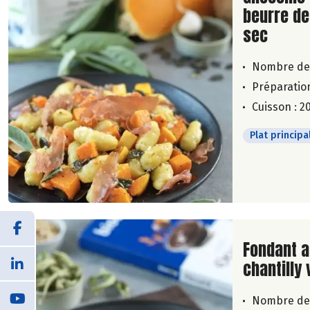
beurre de
sec
Nombre de
Préparation
Cuisson : 2
Plat principa
Lire la su
Fondant a
chantilly
Nombre de