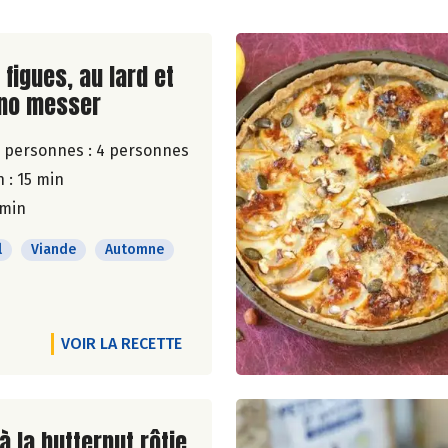
ite de la recette
figues, au lard et
ino messer
 personnes :
4 personnes
 : 15 min
 min
l
Viande
Automne
VOIR LA RECETTE
ite de la recette
 la butternut rôtie,