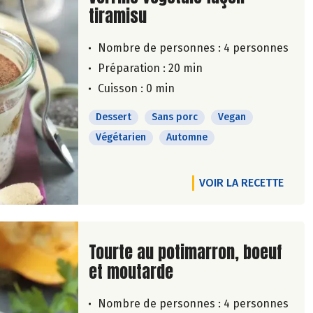
tiramisu
Nombre de personnes :
4 personnes
Préparation : 20 min
Cuisson : 0 min
Dessert
Sans porc
Vegan
Végétarien
Automne
VOIR LA RECETTE
Lire la suite de la recette
Tourte au potimarron, boeuf
et moutarde
Nombre de personnes :
4 personnes