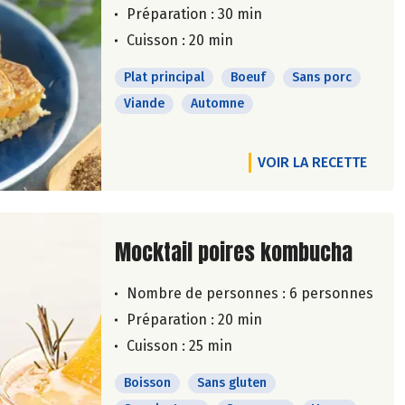
Préparation : 30 min
Cuisson : 20 min
Plat principal
Boeuf
Sans porc
Viande
Automne
VOIR LA RECETTE
Lire la suite de la recette
Mocktail poires kombucha
Nombre de personnes :
6 personnes
Préparation : 20 min
Cuisson : 25 min
Boisson
Sans gluten