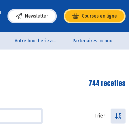
Newsletter
Courses en ligne
(s’ouvre dans une nouvelle fenêtre)
p
Votre boucherie artisanale 100% bio et Origine France
Partenaires locaux
744 recettes
Trier