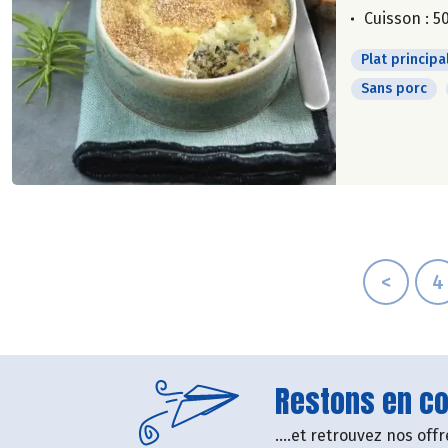
Cuisson : 5
Plat principa
Sans porc
<
4
Restons en con
....et retrouvez nos of