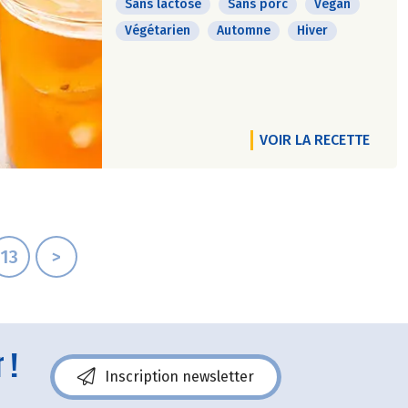
Sans lactose
Sans porc
Vegan
Végétarien
Automne
Hiver
VOIR LA RECETTE
13
>
 !
Inscription newsletter