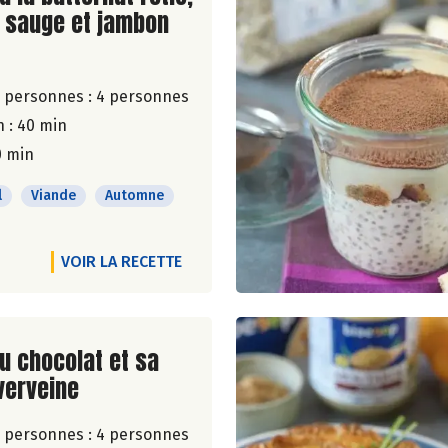
 sauge et jambon
 personnes :
4 personnes
 : 40 min
0 min
l
Viande
Automne
VOIR LA RECETTE
ite de la recette
u chocolat et sa
 verveine
 personnes :
4 personnes