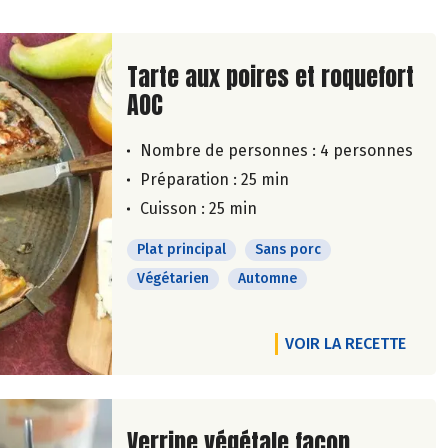
Lire la suite de la recette
Tarte aux poires et roquefort
AOC
Nombre de personnes :
4 personnes
Préparation : 25 min
Cuisson : 25 min
Plat principal
Sans porc
Végétarien
Automne
VOIR LA RECETTE
Lire la suite de la recette
Verrine végétale façon