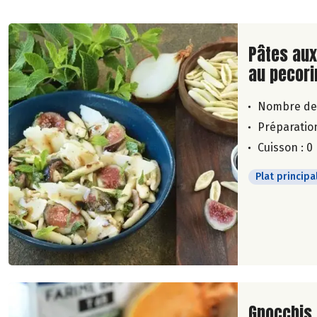
Lire la su
Pâtes aux 
au pecor
Nombre de
Préparation
Cuisson : 0
Plat principa
Lire la su
Gnocchis à