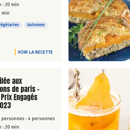
 : 20 min
5 min
Végétarien
Automne
VOIR LA RECETTE
ite de la recette
ûlée aux
ns de paris -
 Prix Engagés
2023
 personnes :
4 personnes
 : 20 min